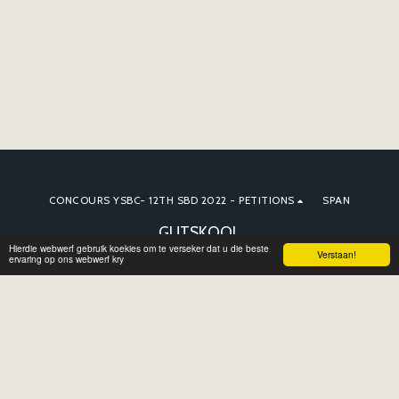
CONCOURS YSBC- 12TH SBD 2022 - PETITIONS
SPAN
GUTSKOOL
Hierdie webwerf gebruik koekies om te verseker dat u die beste
Kopiereg © 2026 Alle regte voorbehou
Verstaan!
ervaring op ons webwerf kry
Terme
|
Privaatheid
TEKEN IN