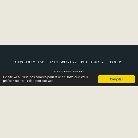
CONCOURS YSBC- 12TH SBD 2022 - PETITIONS
ÉQUIPE
GUTSCHOOL
Ce site web utilise des cookies pour faire en sorte que vous
Compris !
Droits d'auteur © 2026 Tous droits réservés
profitiez au mieux de notre site web.
Conditions d'Utilisations
|
Politique de Confidentialité
S'ABONNER